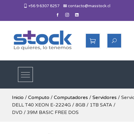
Skip
+56 9 6307 8257
contacto@masstock.cl
to
content
Más Stock
Lo necesitas, lo tenemos
Inicio
/
Computo
/
Computadores
/
Servidores
/ Servi
DELL T40 XEON E-2224G / 8GB / 1TB SATA /
DVD / 39M BASIC FREE DOS