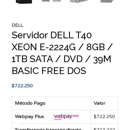
DELL
Servidor DELL T40
XEON E-2224G / 8GB /
1TB SATA / DVD / 39M
BASIC FREE DOS
$
722.250
Método Pago
Valor
Webpay Plus
$
722.250
Transferencia bancaria directa
$
713.222