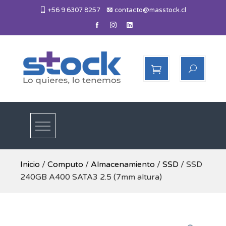
Skip
+56 9 6307 8257
contacto@masstock.cl
to
content
Más Stock
Lo necesitas, lo tenemos
Inicio
/
Computo
/
Almacenamiento
/
SSD
/ SSD
240GB A400 SATA3 2.5 (7mm altura)