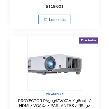
$
119.601
Leer más
En tránsito
Viewsonic
®
PROYECTOR PA503W WXGA / 3600L /
HDMI / VGAX2 / PARLANTES / RS232