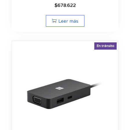
$
678.622
Leer más
En tránsito