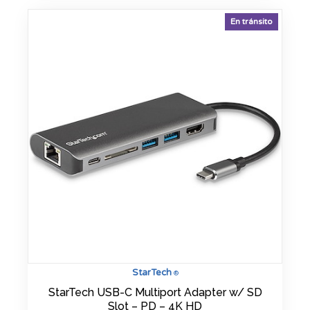
En tránsito
StarTech
®
StarTech USB-C Multiport Adapter w/ SD
Slot – PD – 4K HD