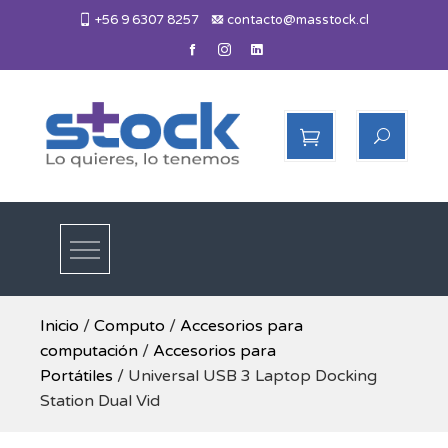
Skip
+56 9 6307 8257
contacto@masstock.cl
to
content
Más Stock
Lo necesitas, lo tenemos
Inicio
/
Computo
/
Accesorios para
computación
/
Accesorios para
Portátiles
/ Universal USB 3 Laptop Docking
Station Dual Vid