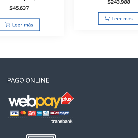
$
243.988
$
45.637
Leer más
Leer más
PAGO ONLINE