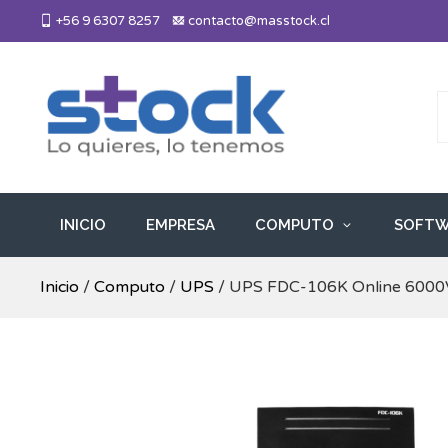
Skip
+56 9 6307 8257
contacto@masstock.cl
to
content
Más Stock
Lo necesitas, lo tenemos
INICIO
EMPRESA
COMPUTO
SOFTW
Inicio
/
Computo
/
UPS
/ UPS FDC-106K Online 6000V