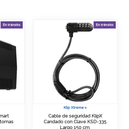
En tránsito
En tránsito
Klip Xtreme
®
mart
Cable de seguridad KlipX
 tomas
Candado con Clave KSD-335
Largo 150 cm.