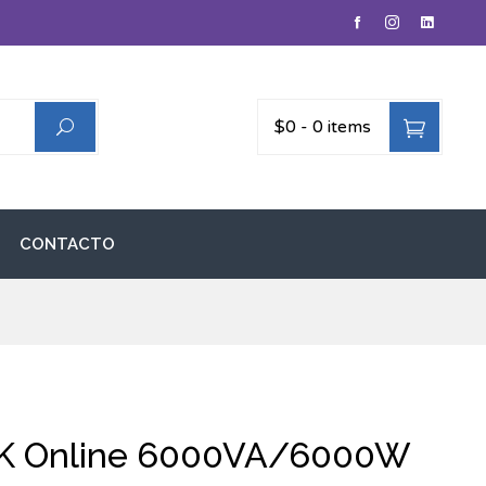
$0
-
0 items
CONTACTO
K Online 6000VA/6000W