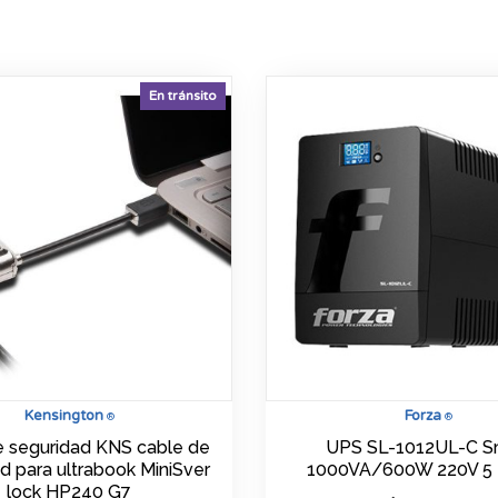
En tránsito
Kensington
Forza
®
®
e seguridad KNS cable de
UPS SL-1012UL-C S
d para ultrabook MiniSver
1000VA/600W 220V 5
lock HP240 G7