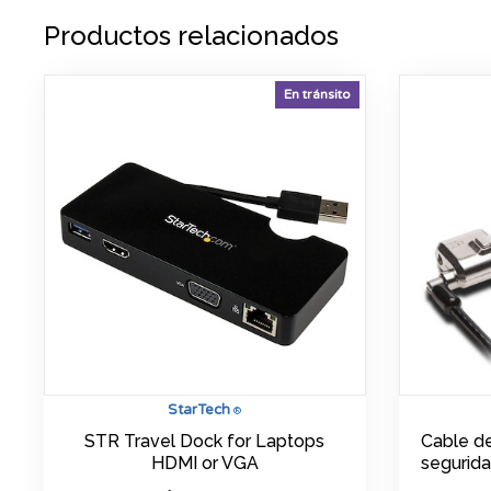
Productos relacionados
En tránsito
StarTech
®
STR Travel Dock for Laptops
Cable d
HDMI or VGA
segurida