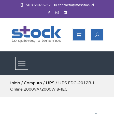
Skip
+56 9 6307 8257
contacto@masstock.cl
to
content
Más Stock
Lo necesitas, lo tenemos
Inicio
/
Computo
/
UPS
/ UPS FDC-2012R-I
Online 2000VA/2000W 8-IEC