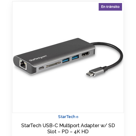
En tránsito
StarTech
®
StarTech USB-C Multiport Adapter w/ SD
Slot – PD – 4K HD