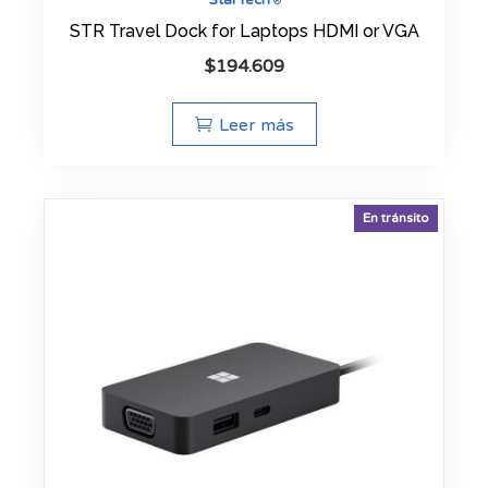
®
STR Travel Dock for Laptops HDMI or VGA
$
194.609
Leer más
En tránsito