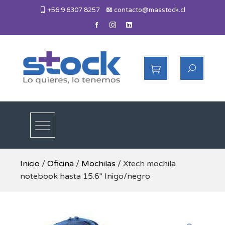
Skip
+56 9 6307 8257
contacto@masstock.cl
to
content
Más Stock
Lo necesitas, lo tenemos
Inicio
/
Oficina
/
Mochilas
/ Xtech mochila
notebook hasta 15.6″ Inigo/negro