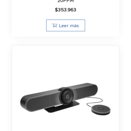
20PPM
$
353.963
Leer más