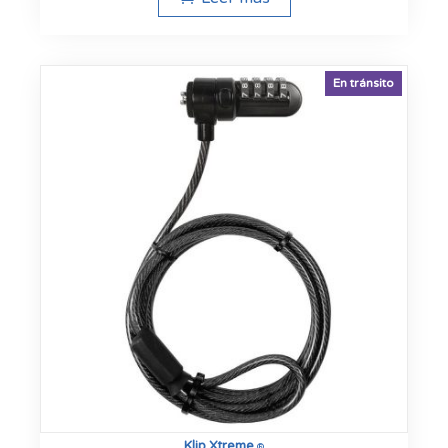
En tránsito
Klip Xtreme
®