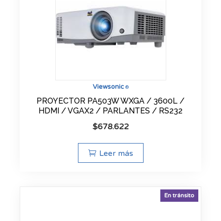
Viewsonic
®
PROYECTOR PA503W WXGA / 3600L /
HDMI / VGAX2 / PARLANTES / RS232
$
678.622
Leer más
En tránsito