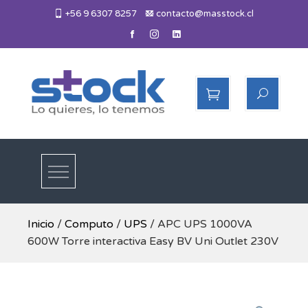
Skip
+56 9 6307 8257
contacto@masstock.cl
to
content
Más Stock
Lo necesitas, lo tenemos
Inicio
/
Computo
/
UPS
/ APC UPS 1000VA
600W Torre interactiva Easy BV Uni Outlet 230V