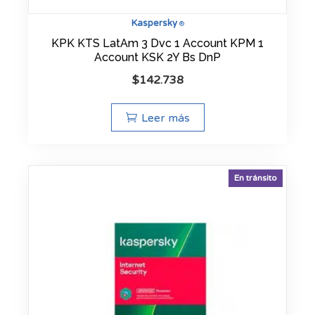
Kaspersky
®
KPK KTS LatAm 3 Dvc 1 Account KPM 1
Account KSK 2Y Bs DnP
$
142.738
Leer más
En tránsito