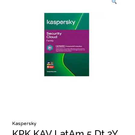
Kaspersky
KPK KAV LatAm 5 Dt 2Y