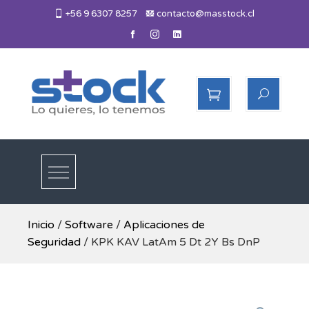
Skip
+56 9 6307 8257
contacto@masstock.cl
to
content
Más Stock
Lo necesitas, lo tenemos
Inicio
/
Software
/
Aplicaciones de
Seguridad
/ KPK KAV LatAm 5 Dt 2Y Bs DnP