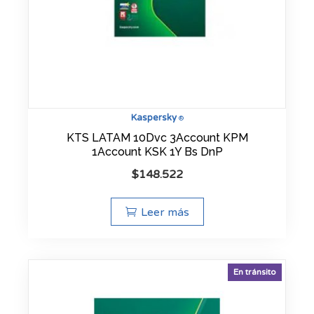
Kaspersky
®
KTS LATAM 10Dvc 3Account KPM
1Account KSK 1Y Bs DnP
$
148.522
Leer más
En tránsito