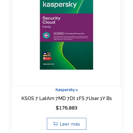
Kaspersky
®
KSOS 7 LatAm 7MD 7Dt 1FS 7User 1Y Bs
$
176.883
Leer más