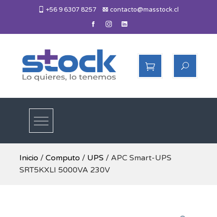
Skip
+56 9 6307 8257
contacto@masstock.cl
to
content
Más Stock
Lo necesitas, lo tenemos
Inicio
/
Computo
/
UPS
/ APC Smart-UPS
SRT5KXLI 5000VA 230V